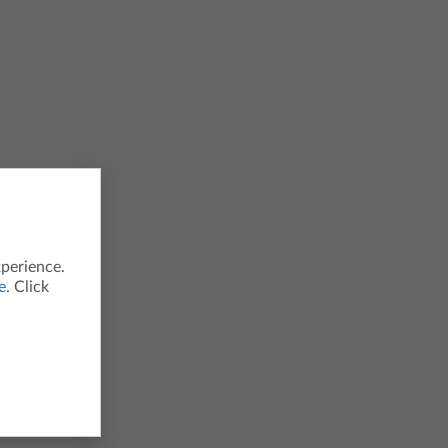
xperience.
e
. Click