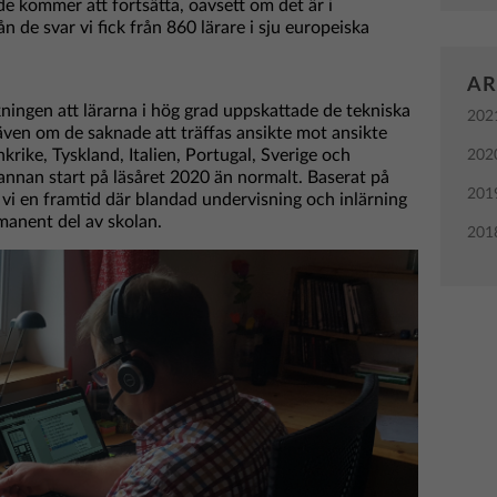
de kommer att fortsätta, oavsett om det är i
n de svar vi fick från 860 lärare i sju europeiska
AR
kningen att lärarna i hög grad uppskattade de tekniska
202
även om de saknade att träffas ansikte mot ansikte
nkrike, Tyskland, Italien, Portugal, Sverige och
202
annan start på läsåret 2020 än normalt. Baserat på
201
 vi en framtid där blandad undervisning och inlärning
anent del av skolan.
201