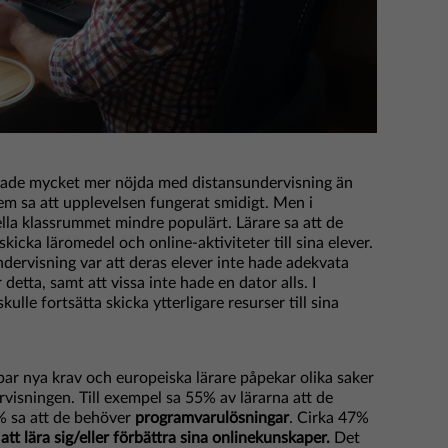
rkade mycket mer nöjda med distansundervisning än
dem sa att upplevelsen fungerat smidigt. Men i
ella klassrummet mindre populärt. Lärare sa att de
 skicka läromedel och online-aktiviteter till sina elever.
neundervisning var att deras elever inte hade adekvata
detta, samt att vissa inte hade en dator alls. I
ulle fortsätta skicka ytterligare resurser till sina
par nya krav och europeiska lärare påpekar olika saker
ervisningen. Till exempel sa 55% av lärarna att de
 sa att de behöver
programvarulösningar
. Cirka 47%
 att lära sig/eller förbättra sina onlinekunskaper.
Det