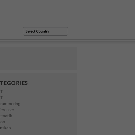
TEGORIES
NT
NT
grammering
ferenser
ematik
hon
enskap