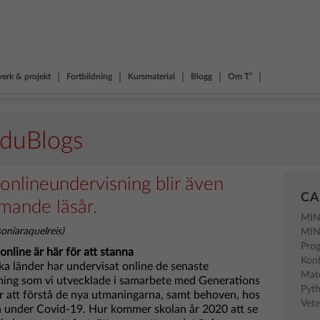
verk & projekt
Fortbildning
Kursmaterial
Blogg
Om T³
EduBlogs
 onlineundervisning blir även
CA
mande läsår.
MI
oniaraquelreis)
MI
Pro
online är här för att stanna
Kon
ka länder har undervisat online de senaste
Mat
ning som vi utvecklade i samarbete med Generations
Pyt
 att förstå de nya utmaningarna, samt behoven, hos
Vet
 under Covid-19. Hur kommer skolan år 2020 att se