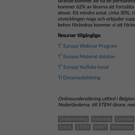
lärande kommer att ha en permanent 
kommer 62% av lärarna att fortsätta s
elever. Ett mindre antal, cirka 30%, r
utvecklingen noga och erbjuder supp
behov förändras kommer vi att förän
Resurser tillgängliga:
3
T
Europa Webinar Program
3
T
Europa Material databas
3
T
Europa YouTube kanal
TI Distansutbildning
Onlineundersökning utförd i Belgien, 
Nederländerna, till STEM-lärare, me
Undervisning
Inlärning
Lärande
Enkät
STEM
MINT
Webbinar