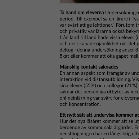
Ta hand om eleverna
Undersökningen 
period. Till exempel sa en lärare i 
var svårt att ge lektioner." Förutom t
och privatliv var lärarna också beky
från land till land hade vissa elever (
och det skapade ojämlikhet när det gäl
deltog i denna undersökning anser 8
ökat eller kommer att öka gapet mell
Mänsklig kontakt saknades
En annan aspekt som framgår av unde
interaktion vid distansutbildning. Vi
sina elever (55%) och kollegor (21%) 
saknar det personliga utbytet av idé
onlineinlärning var svårt för eleverna
och koncentration.
Ett nytt sätt att undervisa kommer at
Hur det nya läsåret kommer att se ut 
beroende av kommunala åtgärder. Enl
nedstängningen har en långsiktig effe