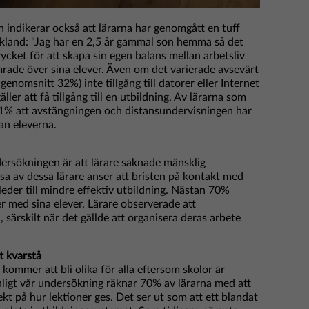
indikerar också att lärarna har genomgått en tuff
Tyskland: "Jag har en 2,5 år gammal son hemma så det
rycket för att skapa sin egen balans mellan arbetsliv
mrade över sina elever. Även om det varierade avsevärt
i genomsnitt 32%) inte tillgång till datorer eller Internet
ler att få tillgång till en utbildning. Av lärarna som
1% att avstängningen och distansundervisningen har
an eleverna.
rsökningen är att lärare saknade mänsklig
ssa av dessa lärare anser att bristen på kontakt med
leder till mindre effektiv utbildning. Nästan 70%
er med sina elever. Lärare observerade att
, särskilt när det gällde att organisera deras arbete
t kvarstå
kommer att bli olika för alla eftersom skolor är
igt vår undersökning räknar 70% av lärarna med att
kt på hur lektioner ges. Det ser ut som att ett blandat