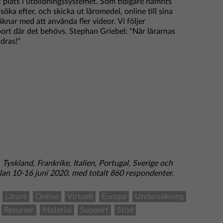
plats i utbildningssystemet. Som tidigare nämnts
öka efter, och skicka ut läromedel, online till sina
äknar med att använda fler videor. Vi följer
ort där det behövs. Stephan Griebel: "När lärarnas
dras!"
Tyskland, Frankrike, Italien, Portugal, Sverige och
llan 10-16 juni 2020, med totalt 860 respondenter.
Lärare
Online
Virtuell
Europa
Undersökning
Resurser
Material
Support
Stöd