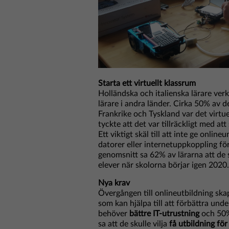
Starta ett virtuellt klassrum
Holländska och italienska lärare ve
lärare i andra länder. Cirka 50% av 
Frankrike och Tyskland var det virtu
tyckte att det var tillräckligt med att
Ett viktigt skäl till att inte ge onli
datorer eller internetuppkoppling för 
genomsnitt sa 62% av lärarna att de sk
elever när skolorna börjar igen 2020.
Nya krav
Övergången till onlineutbildning ska
som kan hjälpa till att förbättra und
behöver
bättre IT-utrustning
och 50%
sa att de skulle vilja
få utbildning för