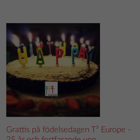
Grattis på födelsedagen T³ Europe -
25 år och fortfarande ung