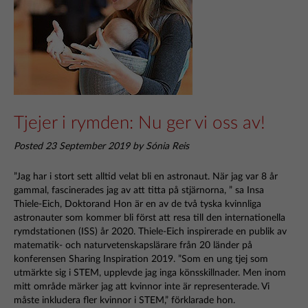
Tjejer i rymden: Nu ger vi oss av!
Posted 23 September 2019 by Sónia Reis
”Jag har i stort sett alltid velat bli en astronaut. När jag var 8 år
gammal, fascinerades jag av att titta på stjärnorna, ” sa Insa
Thiele-Eich, Doktorand Hon är en av de två tyska kvinnliga
astronauter som kommer bli först att resa till den internationella
rymdstationen (ISS) år 2020. Thiele-Eich inspirerade en publik av
matematik- och naturvetenskapslärare från 20 länder på
konferensen Sharing Inspiration 2019. ”Som en ung tjej som
utmärkte sig i STEM, upplevde jag inga könsskillnader. Men inom
mitt område märker jag att kvinnor inte är representerade. Vi
måste inkludera fler kvinnor i STEM,” förklarade hon.