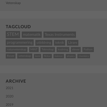
Vetenskap
TAGCLOUD
STEM
matematik
Texas Instruments
programmering
utbildning
teknik
Lärare
naturvetenskap
MINT
Teknologi
kodning
elever
Python
Rover
vetenskap
kemi
flickor
kvinnor
physics
chemistry
ARCHIVE
2021
2020
2019