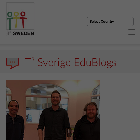
T³ Sverige EduBlogs