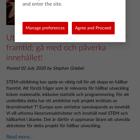
and enter the site.
Manage preferences
Agree and Proceed
Utbildning är nyckeln till en hållbar
framtid; gå med och påverka
innehållet!
Posted 02 July 2020 by Stephan Griebel
STEM-utbildning kan spela en viktig roll för att skapa en hållbar
framtid. Att förstå frågor som är relevanta för hållbar utveckling
kräver matematik, inklusive statistik och programmering. För att
underlätta detta har ett ambitiöst nytt projekt inrättats av
lärarnätverket T
Europa som omfattar samskapande av innehåll.
3
Vi vill utforma klassrumsaktiviteter och innehåll med STEM och
hållbarhet i åtanke. Det är därför vi uppmanar lärare att utveckla
aktiviteter för detta projekt för hållbar utveckling.
Read more...