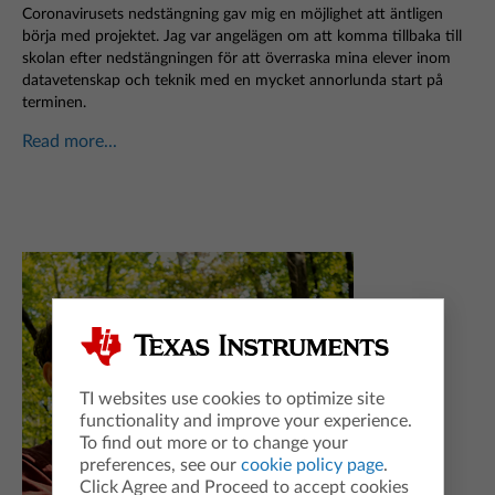
Coronavirusets nedstängning gav mig en möjlighet att äntligen
börja med projektet. Jag var angelägen om att komma tillbaka till
skolan efter nedstängningen för att överraska mina elever inom
datavetenskap och teknik med en mycket annorlunda start på
terminen.
Read more...
TI websites use cookies to optimize site
functionality and improve your experience.
To find out more or to change your
preferences, see our
cookie policy page
.
Click Agree and Proceed to accept cookies