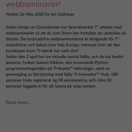
webbseminarier!
Posted 26 May 2020 by Ian Galloway
Sedan början av Coronakrisen har lärarnätverket T³ arbetat med
webbseminarier så att du som lärare kan fortsätta att utvecklas på
distans. De kostnadsfria webbseminarierna är designade för T³-
instruktörer och ledare över hela Europa. Intresset över att öka
kunskapen inom TI-teknik har varit stor!
Sedan den 2 april har tre virtuella samtal hållts, och de har berört
ämnena; fysiken bakom friktion, den kommande Python-
programmeringsmiljön på TI-Nspire™-teknologin, samt en
genomgång av fjärstyrning med hjälp TI-Innovator™ Hub. 180
personer hade registrerat sig till seminarierna, och cirka 50
personer loggade in för att lyssna på varje session.
Read more...