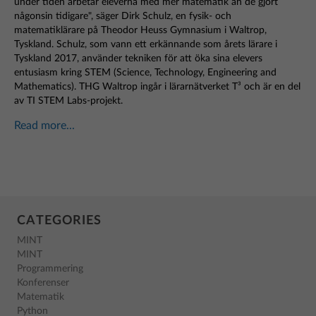
under tiden arbetar eleverna med mer matematik än de gjort
någonsin tidigare", säger Dirk Schulz, en fysik- och
matematiklärare på Theodor Heuss Gymnasium i Waltrop,
Tyskland. Schulz, som vann ett erkännande som årets lärare i
Tyskland 2017, använder tekniken för att öka sina elevers
entusiasm kring STEM (Science, Technology, Engineering and
Mathematics). THG Waltrop ingår i lärarnätverket T³ och är en del
av TI STEM Labs-projekt.
Read more...
CATEGORIES
MINT
MINT
Programmering
Konferenser
Matematik
Python